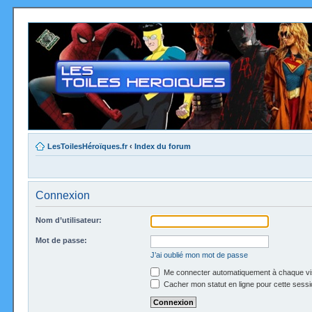
LesToilesHéroïques.fr
‹
Index du forum
Connexion
Nom d’utilisateur:
Mot de passe:
J’ai oublié mon mot de passe
Me connecter automatiquement à chaque vi
Cacher mon statut en ligne pour cette sessi