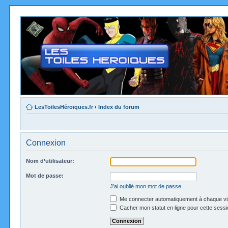
LesToilesHéroïques.fr
‹
Index du forum
Connexion
Nom d’utilisateur:
Mot de passe:
J’ai oublié mon mot de passe
Me connecter automatiquement à chaque vi
Cacher mon statut en ligne pour cette sessi