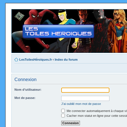
LesToilesHéroïques.fr
‹
Index du forum
Connexion
Nom d’utilisateur:
Mot de passe:
J’ai oublié mon mot de passe
Me connecter automatiquement à chaque vi
Cacher mon statut en ligne pour cette sessi