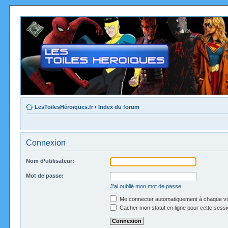
LesToilesHéroïques.fr
‹
Index du forum
Connexion
Nom d’utilisateur:
Mot de passe:
J’ai oublié mon mot de passe
Me connecter automatiquement à chaque vi
Cacher mon statut en ligne pour cette sessi