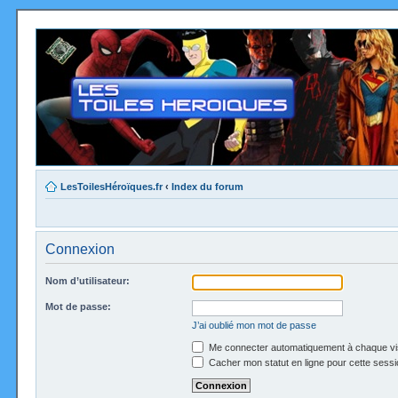
LesToilesHéroïques.fr
‹
Index du forum
Connexion
Nom d’utilisateur:
Mot de passe:
J’ai oublié mon mot de passe
Me connecter automatiquement à chaque vi
Cacher mon statut en ligne pour cette sessi