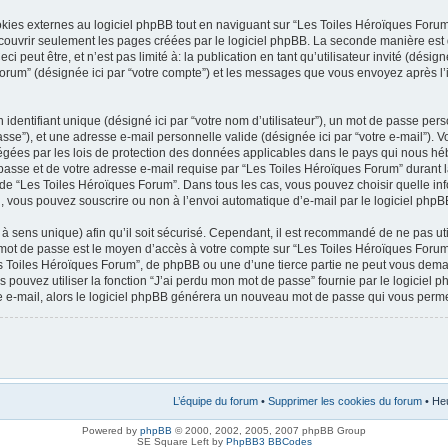
es externes au logiciel phpBB tout en naviguant sur “Les Toiles Héroïques Forum”
couvrir seulement les pages créées par le logiciel phpBB. La seconde manière est 
 peut être, et n’est pas limité à: la publication en tant qu’utilisateur invité (désign
 Forum” (désignée ici par “votre compte”) et les messages que vous envoyez après l’
dentifiant unique (désigné ici par “votre nom d’utilisateur”), un mot de passe pers
sse”), et une adresse e-mail personnelle valide (désignée ici par “votre e-mail”). 
égées par les lois de protection des données applicables dans le pays qui nous hé
 passe et de votre adresse e-mail requise par “Les Toiles Héroïques Forum” durant la
on de “Les Toiles Héroïques Forum”. Dans tous les cas, vous pouvez choisir quelle in
l, vous pouvez souscrire ou non à l’envoi automatique d’e-mail par le logiciel phpB
à sens unique) afin qu’il soit sécurisé. Cependant, il est recommandé de ne pas u
tre mot de passe est le moyen d’accès à votre compte sur “Les Toiles Héroïques For
s Toiles Héroïques Forum”, de phpBB ou une d’une tierce partie ne peut vous dem
s pouvez utiliser la fonction “J’ai perdu mon mot de passe” fournie par le logici
otre e-mail, alors le logiciel phpBB générera un nouveau mot de passe qui vous perm
L’équipe du forum
•
Supprimer les cookies du forum
• Heu
Powered by
phpBB
© 2000, 2002, 2005, 2007 phpBB Group
SE Square Left by
PhpBB3 BBCodes