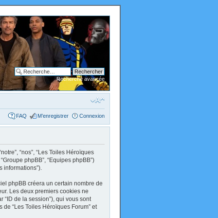
Recherche avancée
FAQ
M’enregistrer
Connexion
“notre”, “nos”, “Les Toiles Héroïques
om”, “Groupe phpBB”, “Equipes phpBB”)
s informations”).
ciel phpBB créera un certain nombre de
ateur. Les deux premiers cookies ne
par “ID de la session”), qui vous sont
ts de “Les Toiles Héroïques Forum” et