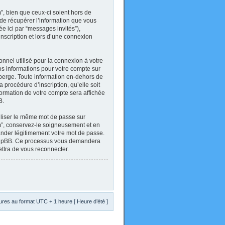
, bien que ceux-ci soient hors de
de récupérer l’information que vous
ée ici par “messages invités”),
inscription et lors d’une connexion
onnel utilisé pour la connexion à votre
Vos informations pour votre compte sur
berge. Toute information en-dehors de
 procédure d’inscription, qu’elle soit
formation de votre compte sera affichée
B.
tiliser le même mot de passe sur
um”, conservez-le soigneusement et en
ander légitimement votre mot de passe.
el phpBB. Ce processus vous demandera
ettra de vous reconnecter.
res au format UTC + 1 heure [ Heure d’été ]