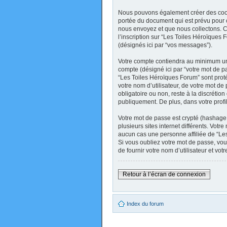
Nous pouvons également créer des cooki
portée du document qui est prévu pour 
nous envoyez et que nous collectons. Ceci
l’inscription sur “Les Toiles Héroïques
(désignés ici par “vos messages”).
Votre compte contiendra au minimum un i
compte (désigné ici par “votre mot de pa
“Les Toiles Héroïques Forum” sont prot
votre nom d’utilisateur, de votre mot de
obligatoire ou non, reste à la discréti
publiquement. De plus, dans votre profi
Votre mot de passe est crypté (hashage 
plusieurs sites internet différents. Vo
aucun cas une personne affiliée de “Le
Si vous oubliez votre mot de passe, vou
de fournir votre nom d’utilisateur et v
Retour à l’écran de connexion
Index du forum