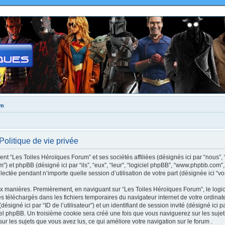
um
olitique de vie privée
nt “Les Toiles Héroïques Forum” et ses sociétés affiliées (désignés ici par “nous”, 
rum”) et phpBB (désigné ici par “ils”, “eux”, “leur”, “logiciel phpBB”, “www.phpbb.c
llectée pendant n’importe quelle session d’utilisation de votre part (désignée ici “vo
ux manières. Premièrement, en naviguant sur “Les Toiles Héroïques Forum”, le logi
xtes téléchargés dans les fichiers temporaires du navigateur internet de votre ordin
(désigné ici par “ID de l’utilisateur”) et un identifiant de session invité (désigné ici 
el phpBB. Un troisième cookie sera créé une fois que vous naviguerez sur les suje
 sur les sujets que vous avez lus, ce qui améliore votre navigation sur le forum .