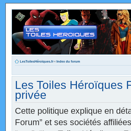
LesToilesHéroïques.fr
‹
Index du forum
Les Toiles Héroïques F
privée
Cette politique explique en dé
Forum” et ses sociétés affiliées