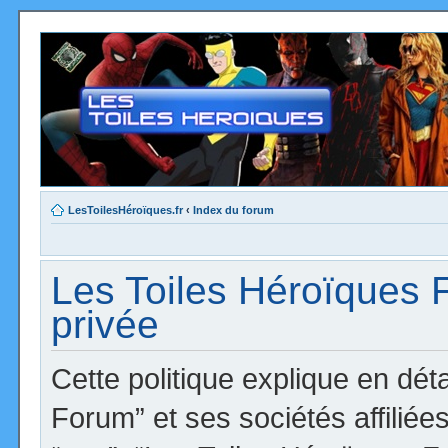
LesToilesHéroïques.fr
‹
Index du forum
Les Toiles Héroïques F
privée
Cette politique explique en dé
Forum” et ses sociétés affiliées