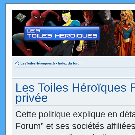
LesToilesHéroïques.fr
‹
Index du forum
Les Toiles Héroïques F
privée
Cette politique explique en dé
Forum” et ses sociétés affiliées