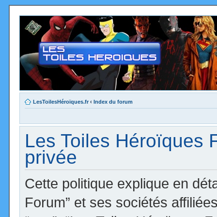
LesToilesHéroïques.fr
‹
Index du forum
Les Toiles Héroïques F
privée
Cette politique explique en dé
Forum” et ses sociétés affiliées