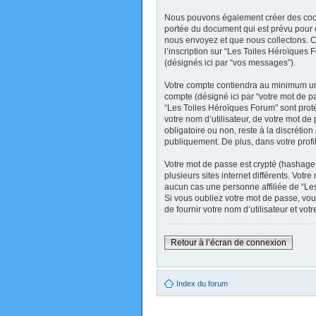
Nous pouvons également créer des cooki
portée du document qui est prévu pour 
nous envoyez et que nous collectons. Ceci
l’inscription sur “Les Toiles Héroïques
(désignés ici par “vos messages”).
Votre compte contiendra au minimum un i
compte (désigné ici par “votre mot de pa
“Les Toiles Héroïques Forum” sont prot
votre nom d’utilisateur, de votre mot de
obligatoire ou non, reste à la discréti
publiquement. De plus, dans votre profi
Votre mot de passe est crypté (hashage 
plusieurs sites internet différents. Vo
aucun cas une personne affiliée de “Le
Si vous oubliez votre mot de passe, vou
de fournir votre nom d’utilisateur et v
Retour à l’écran de connexion
Index du forum