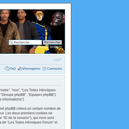
Recherche avancée
FAQ
M’enregistrer
Connexion
“notre”, “nos”, “Les Toiles Héroïques
om”, “Groupe phpBB”, “Equipes phpBB”)
s informations”).
ciel phpBB créera un certain nombre de
ateur. Les deux premiers cookies ne
par “ID de la session”), qui vous sont
ts de “Les Toiles Héroïques Forum” et