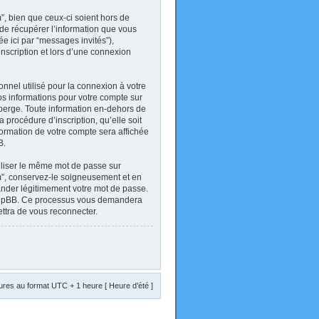
, bien que ceux-ci soient hors de
de récupérer l’information que vous
ée ici par “messages invités”),
inscription et lors d’une connexion
onnel utilisé pour la connexion à votre
Vos informations pour votre compte sur
berge. Toute information en-dehors de
 procédure d’inscription, qu’elle soit
formation de votre compte sera affichée
B.
tiliser le même mot de passe sur
um”, conservez-le soigneusement et en
ander légitimement votre mot de passe.
el phpBB. Ce processus vous demandera
ettra de vous reconnecter.
res au format UTC + 1 heure [ Heure d’été ]