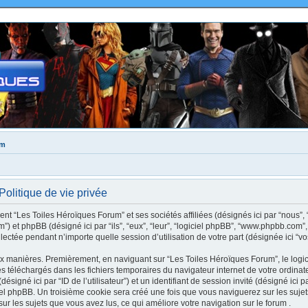
um
olitique de vie privée
nt “Les Toiles Héroïques Forum” et ses sociétés affiliées (désignés ici par “nous”, 
rum”) et phpBB (désigné ici par “ils”, “eux”, “leur”, “logiciel phpBB”, “www.phpbb.c
llectée pendant n’importe quelle session d’utilisation de votre part (désignée ici “vo
ux manières. Premièrement, en naviguant sur “Les Toiles Héroïques Forum”, le logi
xtes téléchargés dans les fichiers temporaires du navigateur internet de votre ordin
(désigné ici par “ID de l’utilisateur”) et un identifiant de session invité (désigné ici 
el phpBB. Un troisième cookie sera créé une fois que vous naviguerez sur les suje
 sur les sujets que vous avez lus, ce qui améliore votre navigation sur le forum .