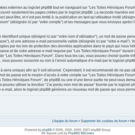
es externes au logiciel phpBB tout en naviguant sur “Les Toiles Héroïques Forum”
couvrir seulement les pages créées par le logiciel phpBB. La seconde manière est 
 peut être, et n’est pas limité à: la publication en tant qu’utilisateur invité (désign
 Forum” (désignée ici par “votre compte”) et les messages que vous envoyez après l’
dentifiant unique (désigné ici par “votre nom d’utilisateur”), un mot de passe pers
sse”), et une adresse e-mail personnelle valide (désignée ici par “votre e-mail”). 
égées par les lois de protection des données applicables dans le pays qui nous hé
 passe et de votre adresse e-mail requise par “Les Toiles Héroïques Forum” durant la
on de “Les Toiles Héroïques Forum”. Dans tous les cas, vous pouvez choisir quelle in
l, vous pouvez souscrire ou non à l’envoi automatique d’e-mail par le logiciel phpB
à sens unique) afin qu’il soit sécurisé. Cependant, il est recommandé de ne pas u
tre mot de passe est le moyen d’accès à votre compte sur “Les Toiles Héroïques For
s Toiles Héroïques Forum”, de phpBB ou une d’une tierce partie ne peut vous dem
s pouvez utiliser la fonction “J’ai perdu mon mot de passe” fournie par le logici
otre e-mail, alors le logiciel phpBB générera un nouveau mot de passe qui vous perm
L’équipe du forum
•
Supprimer les cookies du forum
• Heu
Powered by
phpBB
© 2000, 2002, 2005, 2007 phpBB Group
SE Square Left by
PhpBB3 BBCodes