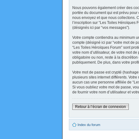
Nous pouvons également créer des cooki
portée du document qui est prévu pour 
nous envoyez et que nous collectons. Ceci
l’inscription sur “Les Toiles Héroïques
(désignés ici par “vos messages”).
Votre compte contiendra au minimum un i
compte (désigné ici par “votre mot de pa
“Les Toiles Héroïques Forum” sont prot
votre nom d’utilisateur, de votre mot de
obligatoire ou non, reste à la discréti
publiquement. De plus, dans votre profi
Votre mot de passe est crypté (hashage 
plusieurs sites internet différents. Vo
aucun cas une personne affiliée de “Le
Si vous oubliez votre mot de passe, vou
de fournir votre nom d’utilisateur et v
Retour à l’écran de connexion
Index du forum