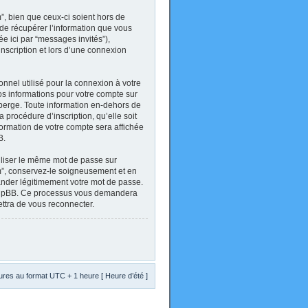
, bien que ceux-ci soient hors de
de récupérer l’information que vous
ée ici par “messages invités”),
inscription et lors d’une connexion
onnel utilisé pour la connexion à votre
Vos informations pour votre compte sur
berge. Toute information en-dehors de
 procédure d’inscription, qu’elle soit
formation de votre compte sera affichée
B.
tiliser le même mot de passe sur
um”, conservez-le soigneusement et en
ander légitimement votre mot de passe.
el phpBB. Ce processus vous demandera
ettra de vous reconnecter.
res au format UTC + 1 heure [ Heure d’été ]