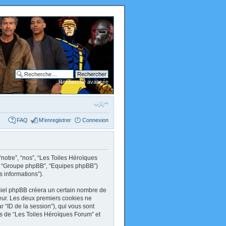
Recherche avancée
FAQ
M’enregistrer
Connexion
“notre”, “nos”, “Les Toiles Héroïques
om”, “Groupe phpBB”, “Equipes phpBB”)
s informations”).
ciel phpBB créera un certain nombre de
ateur. Les deux premiers cookies ne
par “ID de la session”), qui vous sont
ts de “Les Toiles Héroïques Forum” et