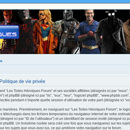
um
olitique de vie privée
nt “Les Toiles Héroïques Forum” et ses sociétés affiliées (désignés ici par “nous”, 
rum”) et phpBB (désigné ici par “ils”, “eux”, “leur”, “logiciel phpBB”, “www.phpbb.c
llectée pendant n’importe quelle session d’utilisation de votre part (désignée ici “vo
ux manières. Premièrement, en naviguant sur “Les Toiles Héroïques Forum”, le logi
xtes téléchargés dans les fichiers temporaires du navigateur internet de votre ordin
(désigné ici par “ID de l’utilisateur”) et un identifiant de session invité (désigné ici 
el phpBB. Un troisième cookie sera créé une fois que vous naviguerez sur les suje
 sur les sujets que vous avez lus, ce qui améliore votre navigation sur le forum .