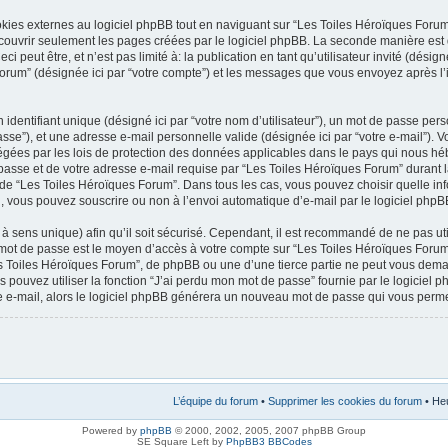
es externes au logiciel phpBB tout en naviguant sur “Les Toiles Héroïques Forum”
couvrir seulement les pages créées par le logiciel phpBB. La seconde manière est 
 peut être, et n’est pas limité à: la publication en tant qu’utilisateur invité (désign
 Forum” (désignée ici par “votre compte”) et les messages que vous envoyez après l’
dentifiant unique (désigné ici par “votre nom d’utilisateur”), un mot de passe pers
sse”), et une adresse e-mail personnelle valide (désignée ici par “votre e-mail”). 
égées par les lois de protection des données applicables dans le pays qui nous hé
 passe et de votre adresse e-mail requise par “Les Toiles Héroïques Forum” durant la
on de “Les Toiles Héroïques Forum”. Dans tous les cas, vous pouvez choisir quelle in
l, vous pouvez souscrire ou non à l’envoi automatique d’e-mail par le logiciel phpB
à sens unique) afin qu’il soit sécurisé. Cependant, il est recommandé de ne pas u
tre mot de passe est le moyen d’accès à votre compte sur “Les Toiles Héroïques For
s Toiles Héroïques Forum”, de phpBB ou une d’une tierce partie ne peut vous dem
s pouvez utiliser la fonction “J’ai perdu mon mot de passe” fournie par le logici
otre e-mail, alors le logiciel phpBB générera un nouveau mot de passe qui vous perm
L’équipe du forum
•
Supprimer les cookies du forum
• Heu
Powered by
phpBB
© 2000, 2002, 2005, 2007 phpBB Group
SE Square Left by
PhpBB3 BBCodes