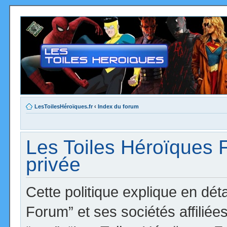
LesToilesHéroïques.fr
‹
Index du forum
Les Toiles Héroïques F
privée
Cette politique explique en dé
Forum” et ses sociétés affiliées