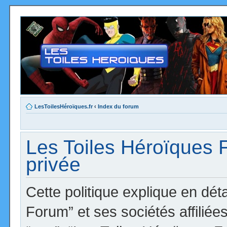
LesToilesHéroïques.fr
‹
Index du forum
Les Toiles Héroïques F
privée
Cette politique explique en dé
Forum” et ses sociétés affiliées