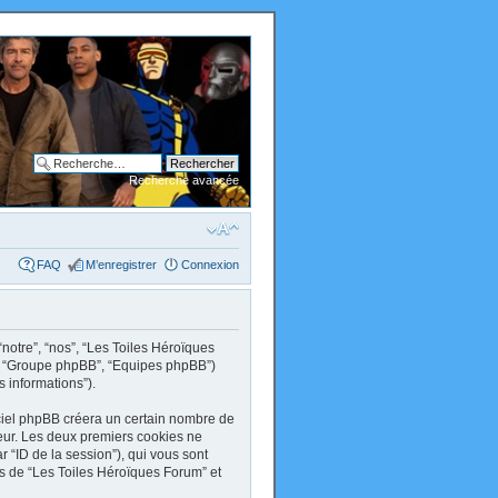
Recherche avancée
FAQ
M’enregistrer
Connexion
“notre”, “nos”, “Les Toiles Héroïques
om”, “Groupe phpBB”, “Equipes phpBB”)
s informations”).
ciel phpBB créera un certain nombre de
ateur. Les deux premiers cookies ne
par “ID de la session”), qui vous sont
ts de “Les Toiles Héroïques Forum” et