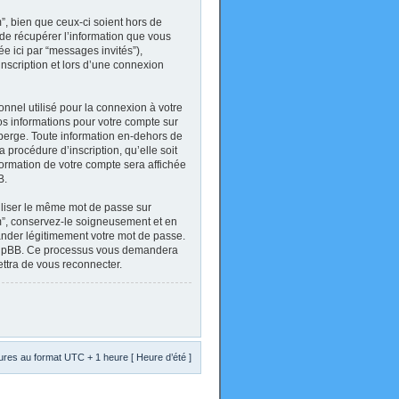
, bien que ceux-ci soient hors de
de récupérer l’information que vous
ée ici par “messages invités”),
inscription et lors d’une connexion
onnel utilisé pour la connexion à votre
Vos informations pour votre compte sur
berge. Toute information en-dehors de
 procédure d’inscription, qu’elle soit
formation de votre compte sera affichée
B.
tiliser le même mot de passe sur
um”, conservez-le soigneusement et en
ander légitimement votre mot de passe.
el phpBB. Ce processus vous demandera
ettra de vous reconnecter.
res au format UTC + 1 heure [ Heure d’été ]