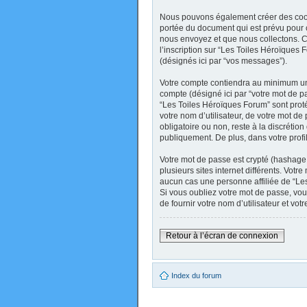
Nous pouvons également créer des cooki
portée du document qui est prévu pour 
nous envoyez et que nous collectons. Ceci
l’inscription sur “Les Toiles Héroïques
(désignés ici par “vos messages”).
Votre compte contiendra au minimum un i
compte (désigné ici par “votre mot de pa
“Les Toiles Héroïques Forum” sont prot
votre nom d’utilisateur, de votre mot de
obligatoire ou non, reste à la discréti
publiquement. De plus, dans votre profi
Votre mot de passe est crypté (hashage 
plusieurs sites internet différents. Vo
aucun cas une personne affiliée de “Le
Si vous oubliez votre mot de passe, vou
de fournir votre nom d’utilisateur et v
Retour à l’écran de connexion
Index du forum