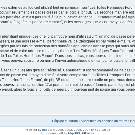
es externes au logiciel phpBB tout en naviguant sur “Les Toiles Héroïques Forum”
couvrir seulement les pages créées par le logiciel phpBB. La seconde manière est 
 peut être, et n’est pas limité à: la publication en tant qu’utilisateur invité (désign
 Forum” (désignée ici par “votre compte”) et les messages que vous envoyez après l’
dentifiant unique (désigné ici par “votre nom d’utilisateur”), un mot de passe pers
sse”), et une adresse e-mail personnelle valide (désignée ici par “votre e-mail”). 
égées par les lois de protection des données applicables dans le pays qui nous hé
 passe et de votre adresse e-mail requise par “Les Toiles Héroïques Forum” durant la
on de “Les Toiles Héroïques Forum”. Dans tous les cas, vous pouvez choisir quelle in
l, vous pouvez souscrire ou non à l’envoi automatique d’e-mail par le logiciel phpB
à sens unique) afin qu’il soit sécurisé. Cependant, il est recommandé de ne pas u
tre mot de passe est le moyen d’accès à votre compte sur “Les Toiles Héroïques For
s Toiles Héroïques Forum”, de phpBB ou une d’une tierce partie ne peut vous dem
s pouvez utiliser la fonction “J’ai perdu mon mot de passe” fournie par le logici
otre e-mail, alors le logiciel phpBB générera un nouveau mot de passe qui vous perm
L’équipe du forum
•
Supprimer les cookies du forum
• Heu
Powered by
phpBB
© 2000, 2002, 2005, 2007 phpBB Group
SE Square Left by
PhpBB3 BBCodes