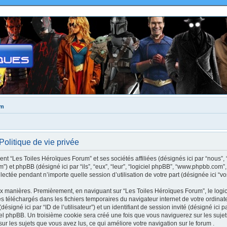
um
olitique de vie privée
nt “Les Toiles Héroïques Forum” et ses sociétés affiliées (désignés ici par “nous”, 
rum”) et phpBB (désigné ici par “ils”, “eux”, “leur”, “logiciel phpBB”, “www.phpbb.c
llectée pendant n’importe quelle session d’utilisation de votre part (désignée ici “vo
ux manières. Premièrement, en naviguant sur “Les Toiles Héroïques Forum”, le logi
xtes téléchargés dans les fichiers temporaires du navigateur internet de votre ordin
(désigné ici par “ID de l’utilisateur”) et un identifiant de session invité (désigné ici 
el phpBB. Un troisième cookie sera créé une fois que vous naviguerez sur les suje
 sur les sujets que vous avez lus, ce qui améliore votre navigation sur le forum .