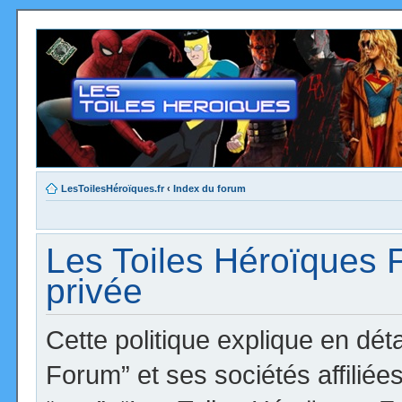
LesToilesHéroïques.fr
‹
Index du forum
Les Toiles Héroïques F
privée
Cette politique explique en dé
Forum” et ses sociétés affiliées