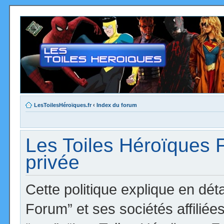
LesToilesHéroïques.fr
‹
Index du forum
Les Toiles Héroïques F
privée
Cette politique explique en dé
Forum” et ses sociétés affiliées