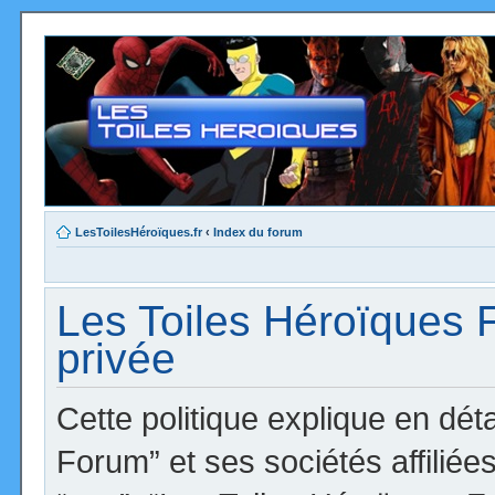
LesToilesHéroïques.fr
‹
Index du forum
Les Toiles Héroïques F
privée
Cette politique explique en dé
Forum” et ses sociétés affiliées