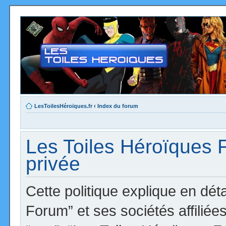
LesToilesHéroïques.fr
‹
Index du forum
Les Toiles Héroïques F
privée
Cette politique explique en dé
Forum” et ses sociétés affiliées