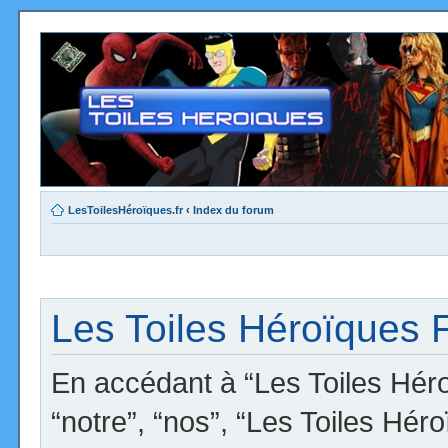
LesToilesHéroïques.fr
‹
Index du forum
Les Toiles Héroïques F
En accédant à “Les Toiles Héro
“notre”, “nos”, “Les Toiles Hér