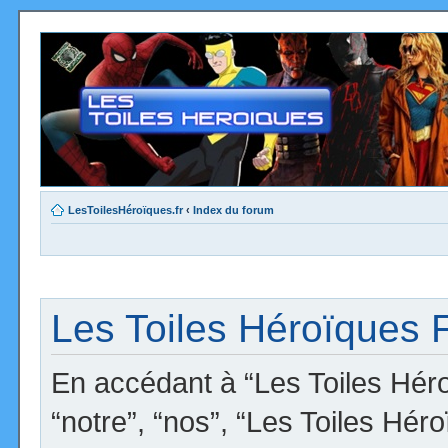
LesToilesHéroïques.fr
‹
Index du forum
Les Toiles Héroïques F
En accédant à “Les Toiles Héro
“notre”, “nos”, “Les Toiles Hér