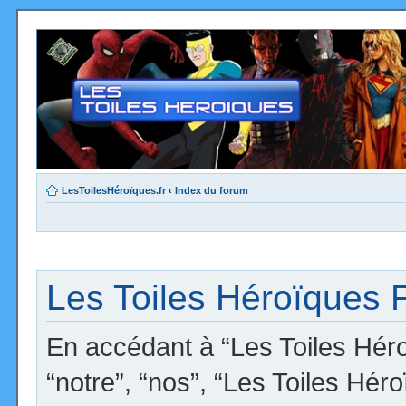
LesToilesHéroïques.fr
‹
Index du forum
Les Toiles Héroïques F
En accédant à “Les Toiles Héro
“notre”, “nos”, “Les Toiles Hér