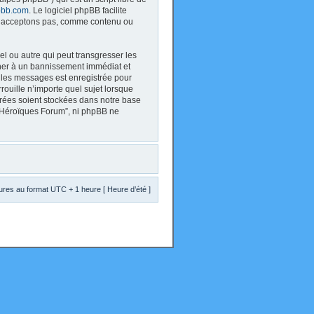
bb.com
. Le logiciel phpBB facilite
 n’acceptons pas, comme contenu ou
l ou autre qui peut transgresser les
ener à un bannissement immédiat et
s les messages est enregistrée pour
ouille n’importe quel sujet lorsque
trées soient stockées dans notre base
s Héroïques Forum”, ni phpBB ne
res au format UTC + 1 heure [ Heure d’été ]