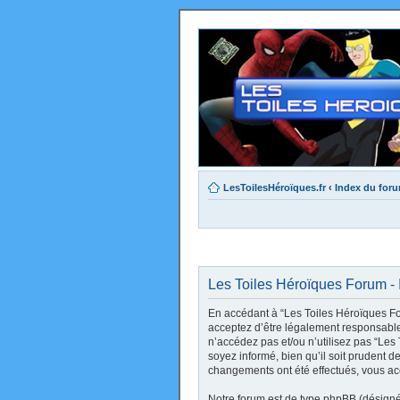
LesToilesHéroïques.fr
‹
Index du for
Les Toiles Héroïques Forum - I
En accédant à “Les Toiles Héroïques Foru
acceptez d’être légalement responsable 
n’accédez pas et/ou n’utilisez pas “Le
soyez informé, bien qu’il soit prudent d
changements ont été effectués, vous ac
Notre forum est de type phpBB (désigné i