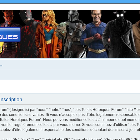
um
nscription
m” (désigné ici par “nous”, “notre”, “nos”, “Les Toiles Héroïques Forum”, “http://le
des conditions suivantes. Si vous n’acceptez pas d’être légalement responsable de
s Toiles Héroïques Forum”. Nous pouvons modifier celles-ci à n’importe quel moment
e vérifier régulièrement celles-ci par vous-même. Si vous continuez d’utiliser “Les
ceptez d’être légalement responsable des conditions découlant des mises à jour et
ci par “ils”, “eux”, “leur”, “logiciel phpBB”, “www.phpbb.com”, “Groupe phpBB”, “Eq