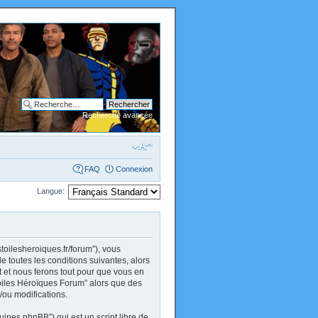
Recherche avancée
FAQ
Connexion
Langue:
stoilesheroiques.fr/forum”), vous
 toutes les conditions suivantes, alors
 et nous ferons tout pour que vous en
 Toiles Héroïques Forum” alors que des
/ou modifications.
uipes phpBB”) qui est un script libre de