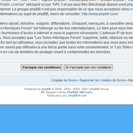
 Public License
” (désigné ici par “GPL”) et qui peut être téléchargé depuis
www.php
internet. Le groupe phpBB n’est pas responsable de ce que nous acceptons et/ou
nformations au sujet de phpBB, merci de consulter:
http://www.phpbb.com/
.
enu abusif, obscène, vulgaire, diffamatoire, choquant, menaçant, à caractère sexue
les Héroïques Forum” est hébergé ou les lois internationales. Le faire peut vous m
e fournisseur d’accès à internet si nous le jugeons nécessaire. L’adresse IP de tou
. Vous acceptez que “Les Toiles Héroïques Forum” supprime, édite, déplace ou verr
En tant qu’utilisateur, vous acceptez que toutes les informations que vous avez en
ne soient pas diffusées à une tierce partie sans votre consentement, ni “Les Toile
 en cas de tentative de piratage visant à compromettre les données.
L’équipe du forum
•
Supprimer les cookies du forum
• Heu
Powered by
phpBB
© 2000, 2002, 2005, 2007 phpBB Group
SE Square Left by
PhpBB3 BBCodes
Traduction par:
phpBB-fr.com