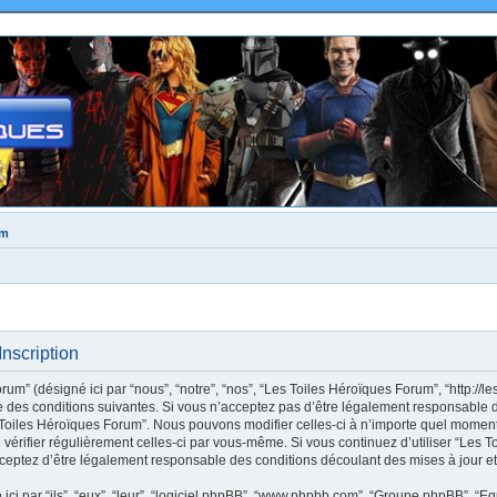
um
nscription
m” (désigné ici par “nous”, “notre”, “nos”, “Les Toiles Héroïques Forum”, “http://le
des conditions suivantes. Si vous n’acceptez pas d’être légalement responsable de
s Toiles Héroïques Forum”. Nous pouvons modifier celles-ci à n’importe quel moment
e vérifier régulièrement celles-ci par vous-même. Si vous continuez d’utiliser “Les
ceptez d’être légalement responsable des conditions découlant des mises à jour et
ci par “ils”, “eux”, “leur”, “logiciel phpBB”, “www.phpbb.com”, “Groupe phpBB”, “Eq