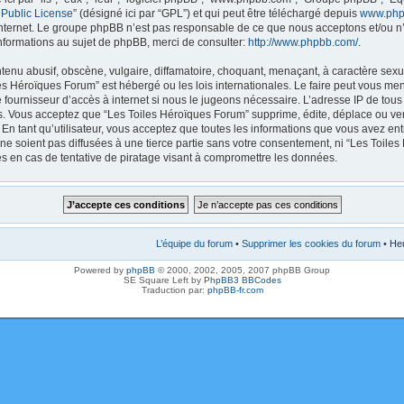
 Public License
” (désigné ici par “GPL”) et qui peut être téléchargé depuis
www.php
internet. Le groupe phpBB n’est pas responsable de ce que nous acceptons et/ou
nformations au sujet de phpBB, merci de consulter:
http://www.phpbb.com/
.
enu abusif, obscène, vulgaire, diffamatoire, choquant, menaçant, à caractère sexue
les Héroïques Forum” est hébergé ou les lois internationales. Le faire peut vous m
e fournisseur d’accès à internet si nous le jugeons nécessaire. L’adresse IP de tou
. Vous acceptez que “Les Toiles Héroïques Forum” supprime, édite, déplace ou verr
En tant qu’utilisateur, vous acceptez que toutes les informations que vous avez en
ne soient pas diffusées à une tierce partie sans votre consentement, ni “Les Toile
 en cas de tentative de piratage visant à compromettre les données.
L’équipe du forum
•
Supprimer les cookies du forum
• Heu
Powered by
phpBB
© 2000, 2002, 2005, 2007 phpBB Group
SE Square Left by
PhpBB3 BBCodes
Traduction par:
phpBB-fr.com