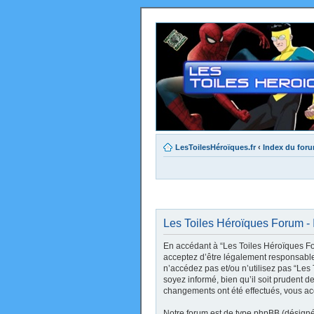
LesToilesHéroïques.fr
‹
Index du for
Les Toiles Héroïques Forum - I
En accédant à “Les Toiles Héroïques Foru
acceptez d’être légalement responsable 
n’accédez pas et/ou n’utilisez pas “Le
soyez informé, bien qu’il soit prudent d
changements ont été effectués, vous ac
Notre forum est de type phpBB (désigné i