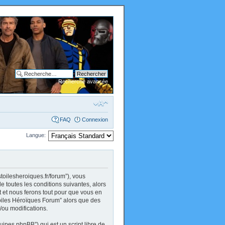
Recherche avancée
FAQ
Connexion
Langue:
stoilesheroiques.fr/forum”), vous
 toutes les conditions suivantes, alors
 et nous ferons tout pour que vous en
 Toiles Héroïques Forum” alors que des
/ou modifications.
uipes phpBB”) qui est un script libre de