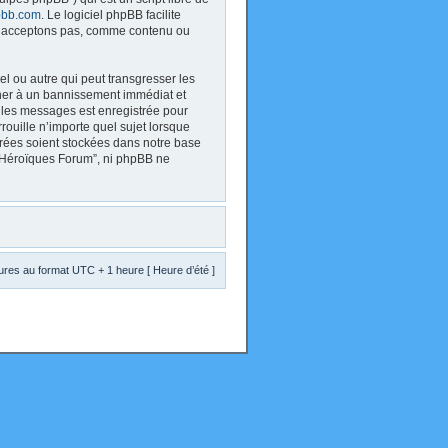
bb.com
. Le logiciel phpBB facilite
 n’acceptons pas, comme contenu ou
l ou autre qui peut transgresser les
ener à un bannissement immédiat et
s les messages est enregistrée pour
ouille n’importe quel sujet lorsque
trées soient stockées dans notre base
s Héroïques Forum”, ni phpBB ne
res au format UTC + 1 heure [ Heure d’été ]