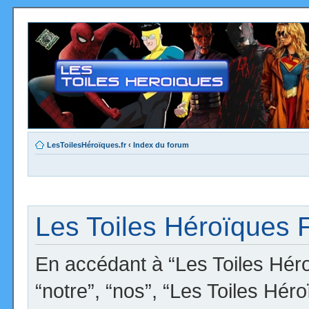
LesToilesHéroïques.fr
‹
Index du forum
Les Toiles Héroïques F
En accédant à “Les Toiles Héro
“notre”, “nos”, “Les Toiles Hér