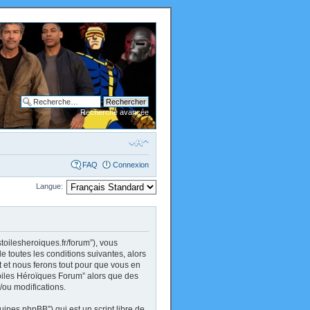
Recherche avancée
FAQ
Connexion
Langue:
stoilesheroiques.fr/forum”), vous
 toutes les conditions suivantes, alors
 et nous ferons tout pour que vous en
 Toiles Héroïques Forum” alors que des
/ou modifications.
uipes phpBB”) qui est un script libre de