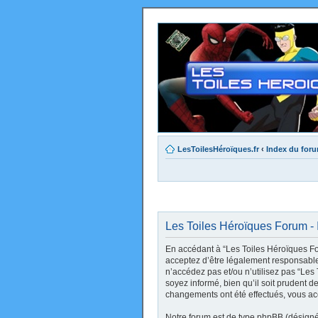
LesToilesHéroïques.fr
‹
Index du for
Les Toiles Héroïques Forum - I
En accédant à “Les Toiles Héroïques Foru
acceptez d’être légalement responsable 
n’accédez pas et/ou n’utilisez pas “Le
soyez informé, bien qu’il soit prudent d
changements ont été effectués, vous ac
Notre forum est de type phpBB (désigné i