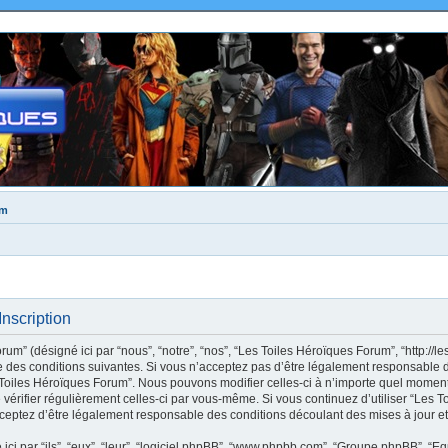
um
nscription
m” (désigné ici par “nous”, “notre”, “nos”, “Les Toiles Héroïques Forum”, “http://le
des conditions suivantes. Si vous n’acceptez pas d’être légalement responsable de
s Toiles Héroïques Forum”. Nous pouvons modifier celles-ci à n’importe quel moment
e vérifier régulièrement celles-ci par vous-même. Si vous continuez d’utiliser “Les
ceptez d’être légalement responsable des conditions découlant des mises à jour et
ci par “ils”, “eux”, “leur”, “logiciel phpBB”, “www.phpbb.com”, “Groupe phpBB”, “Eq