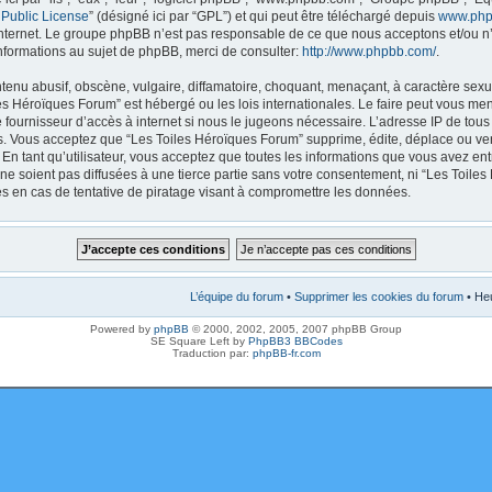
 Public License
” (désigné ici par “GPL”) et qui peut être téléchargé depuis
www.php
internet. Le groupe phpBB n’est pas responsable de ce que nous acceptons et/ou
nformations au sujet de phpBB, merci de consulter:
http://www.phpbb.com/
.
enu abusif, obscène, vulgaire, diffamatoire, choquant, menaçant, à caractère sexue
les Héroïques Forum” est hébergé ou les lois internationales. Le faire peut vous m
e fournisseur d’accès à internet si nous le jugeons nécessaire. L’adresse IP de tou
. Vous acceptez que “Les Toiles Héroïques Forum” supprime, édite, déplace ou verr
En tant qu’utilisateur, vous acceptez que toutes les informations que vous avez en
ne soient pas diffusées à une tierce partie sans votre consentement, ni “Les Toile
 en cas de tentative de piratage visant à compromettre les données.
L’équipe du forum
•
Supprimer les cookies du forum
• Heu
Powered by
phpBB
© 2000, 2002, 2005, 2007 phpBB Group
SE Square Left by
PhpBB3 BBCodes
Traduction par:
phpBB-fr.com