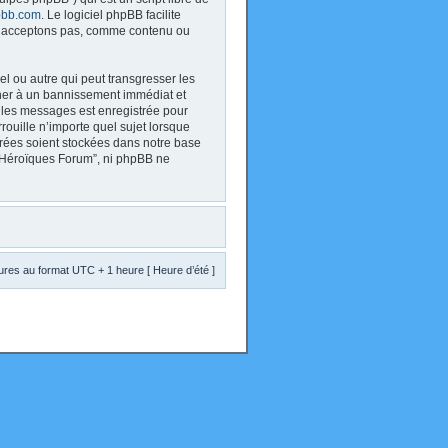
bb.com
. Le logiciel phpBB facilite
 n’acceptons pas, comme contenu ou
l ou autre qui peut transgresser les
ener à un bannissement immédiat et
s les messages est enregistrée pour
ouille n’importe quel sujet lorsque
trées soient stockées dans notre base
s Héroïques Forum”, ni phpBB ne
res au format UTC + 1 heure [ Heure d’été ]