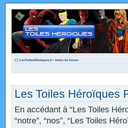
LesToilesHéroïques.fr
‹
Index du forum
Les Toiles Héroïques F
En accédant à “Les Toiles Héro
“notre”, “nos”, “Les Toiles Hér