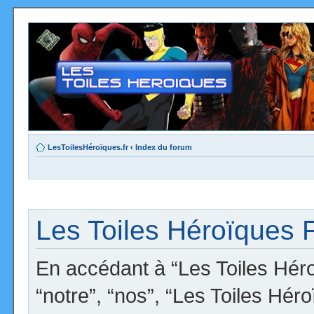
LesToilesHéroïques.fr
‹
Index du forum
Les Toiles Héroïques F
En accédant à “Les Toiles Héro
“notre”, “nos”, “Les Toiles Hér