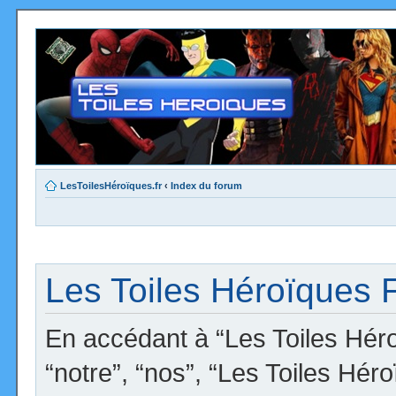
LesToilesHéroïques.fr
‹
Index du forum
Les Toiles Héroïques F
En accédant à “Les Toiles Héro
“notre”, “nos”, “Les Toiles Hér