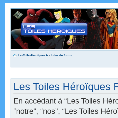
LesToilesHéroïques.fr
‹
Index du forum
Les Toiles Héroïques F
En accédant à “Les Toiles Héro
“notre”, “nos”, “Les Toiles Hér