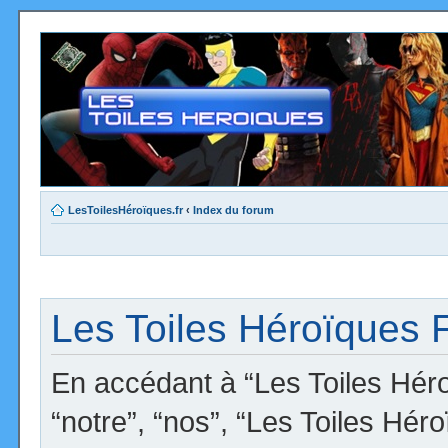
LesToilesHéroïques.fr
‹
Index du forum
Les Toiles Héroïques F
En accédant à “Les Toiles Héro
“notre”, “nos”, “Les Toiles Hér