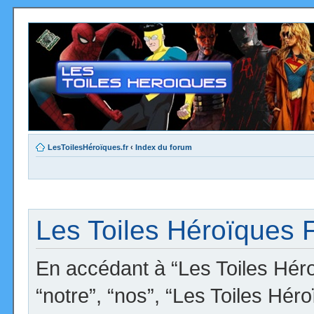
LesToilesHéroïques.fr
‹
Index du forum
Les Toiles Héroïques F
En accédant à “Les Toiles Héro
“notre”, “nos”, “Les Toiles Hér