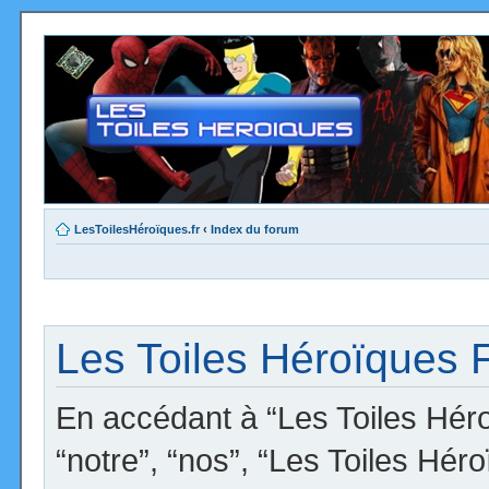
LesToilesHéroïques.fr
‹
Index du forum
Les Toiles Héroïques F
En accédant à “Les Toiles Héro
“notre”, “nos”, “Les Toiles Hér