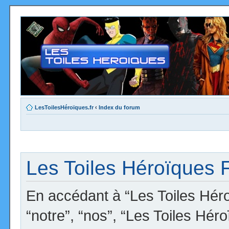
LesToilesHéroïques.fr
‹
Index du forum
Les Toiles Héroïques F
En accédant à “Les Toiles Héro
“notre”, “nos”, “Les Toiles Hér