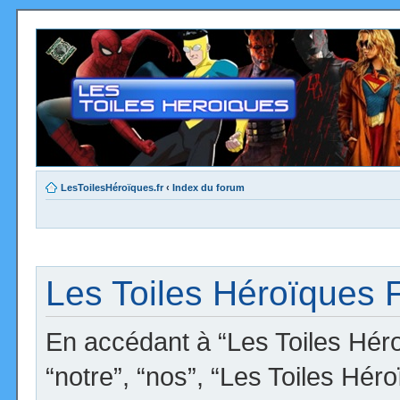
LesToilesHéroïques.fr
‹
Index du forum
Les Toiles Héroïques F
En accédant à “Les Toiles Héro
“notre”, “nos”, “Les Toiles Hér