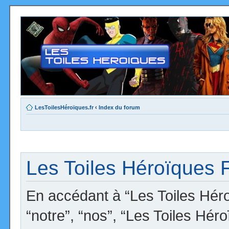
LesToilesHéroïques.fr
‹
Index du forum
Les Toiles Héroïques F
En accédant à “Les Toiles Héro
“notre”, “nos”, “Les Toiles Hér