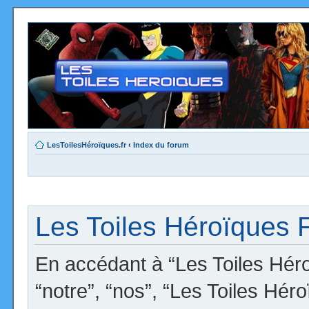
LesToilesHéroïques.fr
‹
Index du forum
Les Toiles Héroïques F
En accédant à “Les Toiles Héro
“notre”, “nos”, “Les Toiles Hér