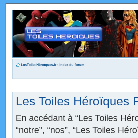
LesToilesHéroïques.fr
‹
Index du forum
Les Toiles Héroïques F
En accédant à “Les Toiles Héro
“notre”, “nos”, “Les Toiles Hér