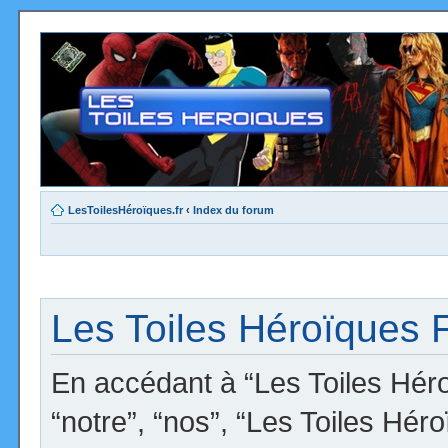
LesToilesHéroïques.fr
‹
Index du forum
Les Toiles Héroïques F
En accédant à “Les Toiles Héro
“notre”, “nos”, “Les Toiles Hér