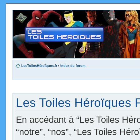
LesToilesHéroïques.fr
‹
Index du forum
Les Toiles Héroïques F
En accédant à “Les Toiles Héro
“notre”, “nos”, “Les Toiles Hér