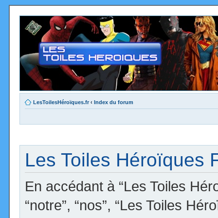
LesToilesHéroïques.fr
‹
Index du forum
Les Toiles Héroïques F
En accédant à “Les Toiles Héro
“notre”, “nos”, “Les Toiles Hér