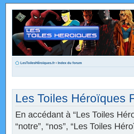
LesToilesHéroïques.fr
‹
Index du forum
Les Toiles Héroïques F
En accédant à “Les Toiles Héro
“notre”, “nos”, “Les Toiles Hér