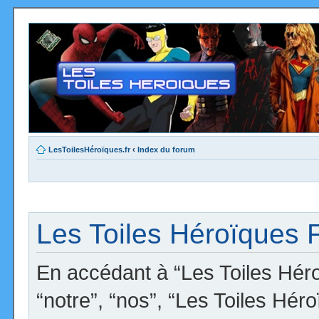
LesToilesHéroïques.fr
‹
Index du forum
Les Toiles Héroïques F
En accédant à “Les Toiles Héro
“notre”, “nos”, “Les Toiles Hér