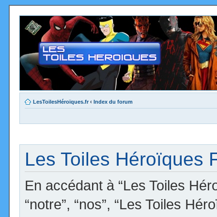
LesToilesHéroïques.fr
‹
Index du forum
Les Toiles Héroïques F
En accédant à “Les Toiles Héro
“notre”, “nos”, “Les Toiles Hér