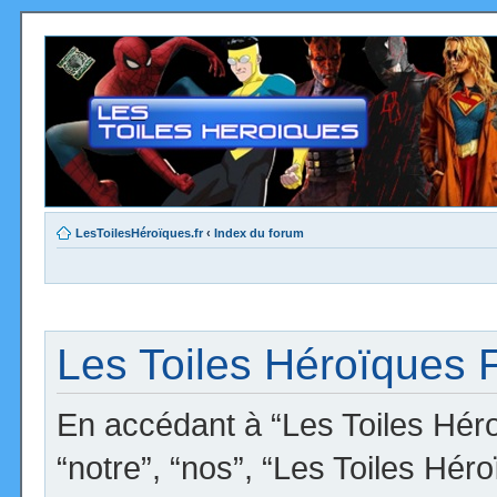
LesToilesHéroïques.fr
‹
Index du forum
Les Toiles Héroïques F
En accédant à “Les Toiles Héro
“notre”, “nos”, “Les Toiles Hér