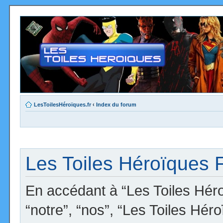
LesToilesHéroïques.fr
‹
Index du forum
Les Toiles Héroïques F
En accédant à “Les Toiles Héro
“notre”, “nos”, “Les Toiles Hér