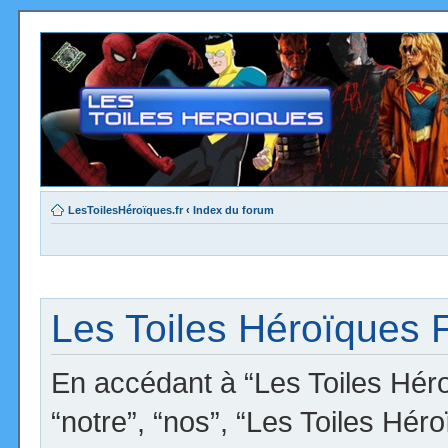
LesToilesHéroïques.fr
‹
Index du forum
Les Toiles Héroïques F
En accédant à “Les Toiles Héro
“notre”, “nos”, “Les Toiles Hér