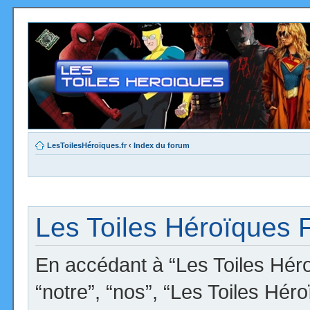
LesToilesHéroïques.fr
‹
Index du forum
Les Toiles Héroïques F
En accédant à “Les Toiles Héro
“notre”, “nos”, “Les Toiles Hér