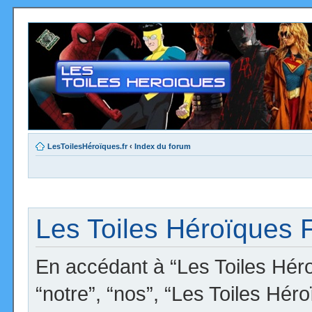
LesToilesHéroïques.fr
‹
Index du forum
Les Toiles Héroïques F
En accédant à “Les Toiles Héro
“notre”, “nos”, “Les Toiles Hér