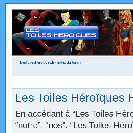
LesToilesHéroïques.fr
‹
Index du forum
Les Toiles Héroïques F
En accédant à “Les Toiles Héro
“notre”, “nos”, “Les Toiles Hér